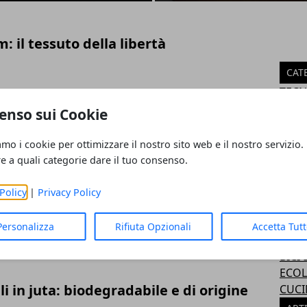
 il tessuto della libertà
CAT
TECN
SALU
enso sui Cookie
a personalizzate per uno stile unico
CASA
ECON
amo i cookie per ottimizzare il nostro sito web e il nostro servizio.
POLI
re a quali categorie dare il tuo consenso.
SPOR
VIAG
Policy
|
Privacy Policy
stire in modo comodo il vostro
ATTU
CULT
Personalizza
Rifiuta Opzionali
Accetta Tut
MODA
BICI
ECOL
li in juta: biodegradabile e di origine
CUCI