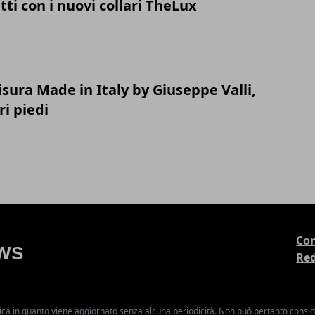
utti con i nuovi collari TheLux
sura Made in Italy by Giuseppe Valli,
ri piedi
Con
Re
ica in quanto viene aggiornato senza alcuna periodicità. Non può pertanto consider