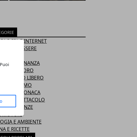
EGORIE
OLOGIA E INTERNET
TE E BENESSERE
 E DESIGN
OMIA E FINANZA
 Puoi
TICA E LAVORO
T E TEMPO LIBERO
GI E TURISMO
ALITÀ E CRONACA
URA E SPETTACOLO
to
 E TENDENZE
 E MOTORI
OGIA E AMBIENTE
NA E RICETTE