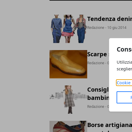
Tendenza denim:
Redazione
- 10 giu 2014
Cons
Scarpe su misur
Utilizzi
Redazione
- 04 giu 2014
sceglie
Cookie 
Consigli per ve
bambino
Redazione
- 05 mag 2014
Borse artigiana