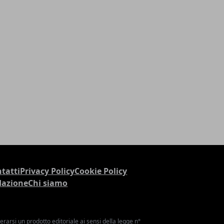
tatti
Privacy Policy
Cookie Policy
dazione
Chi siamo
arsi un prodotto editoriale ai sensi della legge n°