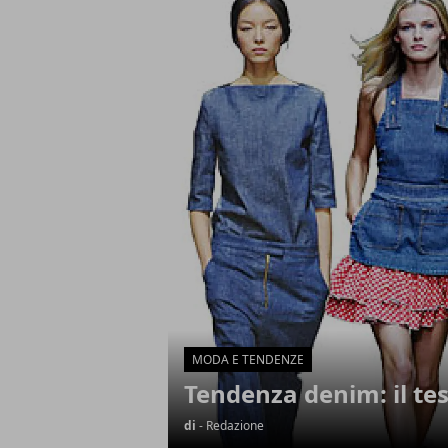
Articoli in Evidenza
MODA E TENDENZE
Tendenza denim: il tes
di
- Redazione