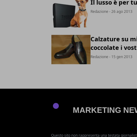
Il lusso è per t
Redazione
- 26 ago 2013
Calzature su mi
coccolate i vost
Redazione
- 15 gen 2013
Questo sito non rappresenta una testata giornalist