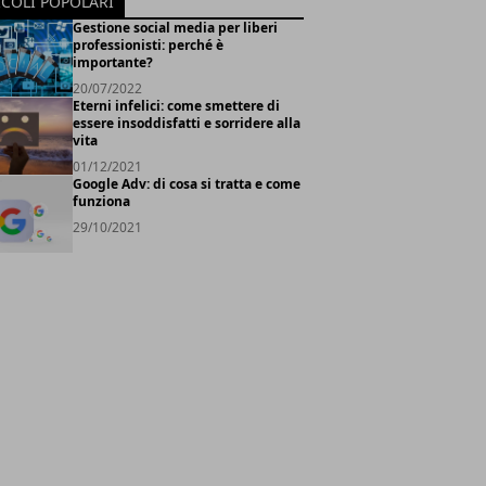
ICOLI POPOLARI
Gestione social media per liberi
professionisti: perché è
importante?
20/07/2022
Eterni infelici: come smettere di
essere insoddisfatti e sorridere alla
vita
01/12/2021
Google Adv: di cosa si tratta e come
funziona
29/10/2021