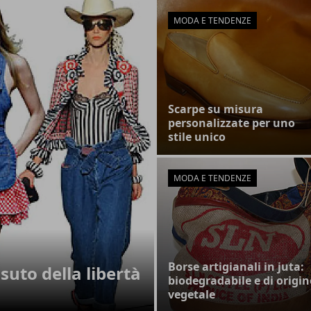
MODA E TENDENZE
Scarpe su misura
personalizzate per uno
stile unico
MODA E TENDENZE
Borse artigianali in juta:
suto della libertà
biodegradabile e di origin
vegetale