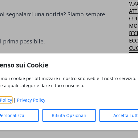
VIA
ATT
i segnalarci una notizia? Siamo sempre
CUL
MO
BIC
ECO
l prima possibile.
CUC
AR
ampa
enso sui Cookie
 evento da segnalare? Inviaci tutti i
amo i cookie per ottimizzare il nostro sito web e il nostro servizio.
on oggetto "Nome Citta - Segnalazione"
re a quali categorie dare il tuo consenso.
nalazione.
Policy
|
Privacy Policy
antenere il sito sempre aggiornato.
Personalizza
Rifiuta Opzionali
Accetta Tut