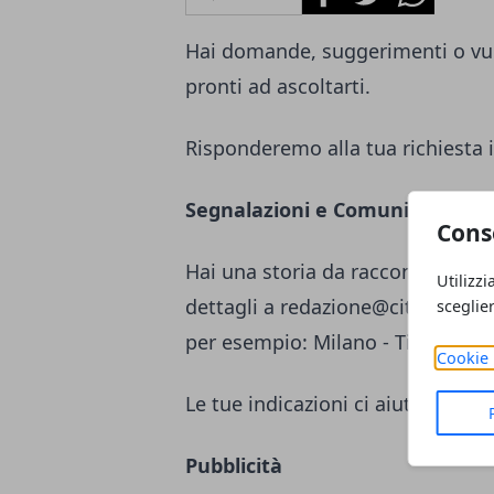
Hai domande, suggerimenti o vuo
pronti ad ascoltarti.
Risponderemo alla tua richiesta i
Segnalazioni e Comunicati st
Cons
Hai una storia da raccontare o un
Utilizzi
dettagli a
redazione@citta365.it
c
sceglie
per esempio: Milano - Titolo Seg
Cookie 
Le tue indicazioni ci aiutano a m
Pubblicità