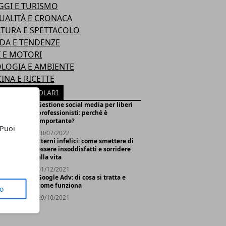
GGI E TURISMO
UALITÀ E CRONACA
TURA E SPETTACOLO
DA E TENDENZE
I E MOTORI
LOGIA E AMBIENTE
INA E RICETTE
TICOLI POPOLARI
Gestione social media per liberi
professionisti: perché è
importante?
 Puoi
20/07/2022
Eterni infelici: come smettere di
essere insoddisfatti e sorridere
alla vita
01/12/2021
Google Adv: di cosa si tratta e
come funziona
to
29/10/2021