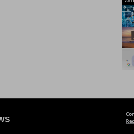
ART
Con
Re