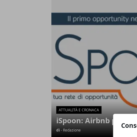
Articoli in Evidenza
ATTUALITÀ E CRONACA
iSpoon: Airbnb per il 
Cons
di
- Redazione