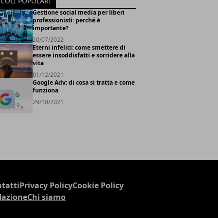
ICOLI POPOLARI
Gestione social media per liberi
professionisti: perché è
importante?
20/07/2022
Eterni infelici: come smettere di
essere insoddisfatti e sorridere alla
vita
01/12/2021
Google Adv: di cosa si tratta e come
funziona
29/10/2021
tatti
Privacy Policy
Cookie Policy
dazione
Chi siamo