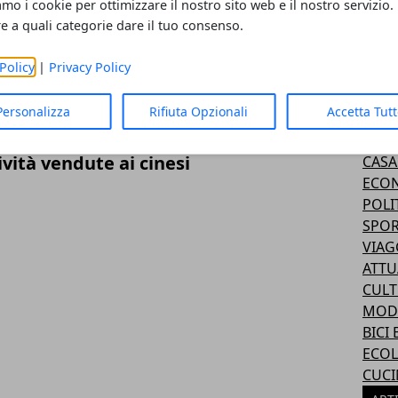
amo i cookie per ottimizzare il nostro sito web e il nostro servizio.
re a quali categorie dare il tuo consenso.
per il lavoro
Policy
|
Privacy Policy
CAT
Personalizza
Rifiuta Opzionali
Accetta Tut
TECN
SALU
vità vendute ai cinesi
CASA
ECON
POLI
SPOR
VIAG
ATTU
CULT
MODA
BICI
ECOL
CUCI