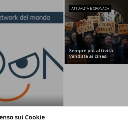
ATTUALITÀ E CRONACA
Sempre più attività
vendute ai cinesi
lavoro
enso sui Cookie